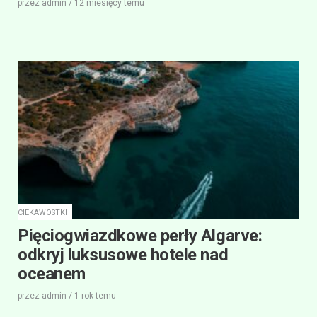
przez
admin
/
12 miesięcy
temu
CIEKAWOSTKI
Pięciogwiazdkowe perły Algarve:
odkryj luksusowe hotele nad
oceanem
przez
admin
/
1 rok
temu