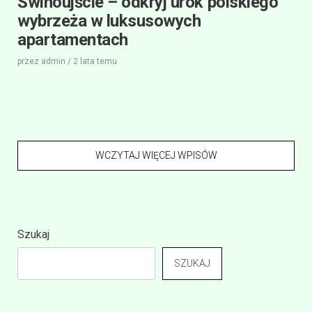
Świnoujście – odkryj urok polskiego
wybrzeża w luksusowych
apartamentach
przez
admin
/
2 lata
temu
WCZYTAJ WIĘCEJ WPISÓW
Szukaj
SZUKAJ