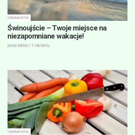
CIEKAWOSTKI
Świnoujście – Twoje miejsce na
niezapomniane wakacje!
przez
admin
/
1 rok
temu
CIEKAWOSTKI