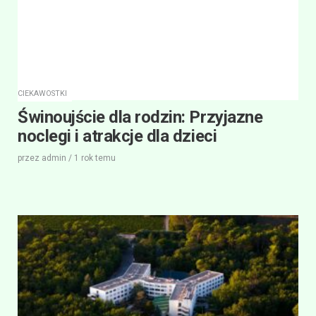
CIEKAWOSTKI
Świnoujście dla rodzin: Przyjazne
noclegi i atrakcje dla dzieci
przez
admin
/
1 rok
temu