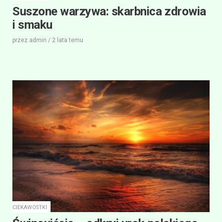
Suszone warzywa: skarbnica zdrowia
i smaku
przez
admin
/
2 lata
temu
CIEKAWOSTKI