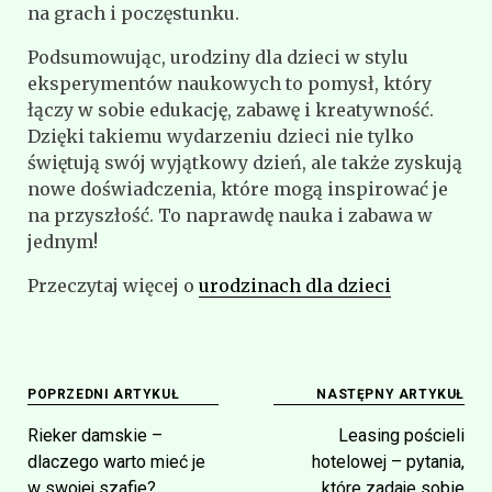
na grach i poczęstunku.
Podsumowując, urodziny dla dzieci w stylu
eksperymentów naukowych to pomysł, który
łączy w sobie edukację, zabawę i kreatywność.
Dzięki takiemu wydarzeniu dzieci nie tylko
świętują swój wyjątkowy dzień, ale także zyskują
nowe doświadczenia, które mogą inspirować je
na przyszłość. To naprawdę nauka i zabawa w
jednym!
Przeczytaj więcej o
urodzinach dla dzieci
Nawigacja
POPRZEDNI ARTYKUŁ
NASTĘPNY ARTYKUŁ
wpisu
Rieker damskie –
Leasing pościeli
dlaczego warto mieć je
hotelowej – pytania,
w swojej szafie?
które zadaje sobie