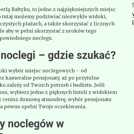
rłą Bałtyku, to jedno z najpiękniejszych miejsc
 tutaj możemy podziwiać niezwykłe widoki,
czystych plażach, a także skorzystać z licznych
Ale aby w pełni skorzystać z uroków tego
dpowiedniego noclegu.
 noclegi – gdzie szukać?
roki wybór miejsc noclegowych – od
ez kameralne pensjonaty, aż po przytulne
o zależy od Twoich potrzeb i budżetu. Jeśli
usu, wybierz jedno z pięknych hoteli z widokiem
st cenisz domową atmosferę, wybór pensjonatu
na pewno spełni Twoje oczekiwania.
ny noclegów w