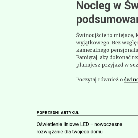
Nocleg w Św
podsumowa
Świnoujście to miejsce,
wyjątkowego. Bez względ
kameralnego pensjonatu, 
Pamiętaj, aby dokonać re
planujesz przyjazd w s
Poczytaj również o
świno
Nawigacja
POPRZEDNI ARTYKUŁ
Oświetlenie liniowe LED – nowoczesne
wpisu
rozwiązanie dla twojego domu