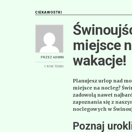
CIEKAWOSTKI
Świnoujś
miejsce 
wakacje!
PRZEZ
ADMIN
1 ROK
TEMU
Planujesz urlop nad mor
miejsce na nocleg? Świn
zadowolą nawet najbar
zapoznania się z nasz
noclegowych w Świnouj
Poznaj urok