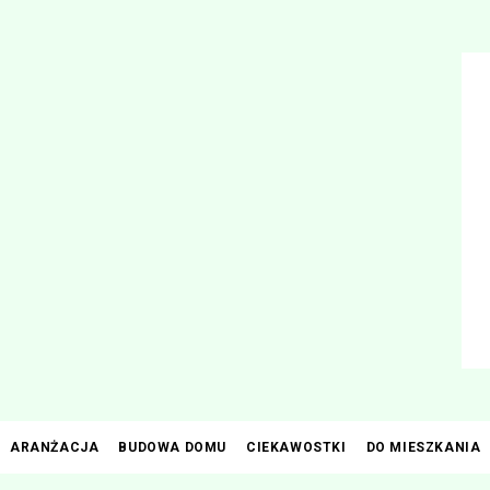
Przejdź
do
treści
ARANŻACJA
BUDOWA DOMU
CIEKAWOSTKI
DO MIESZKANIA