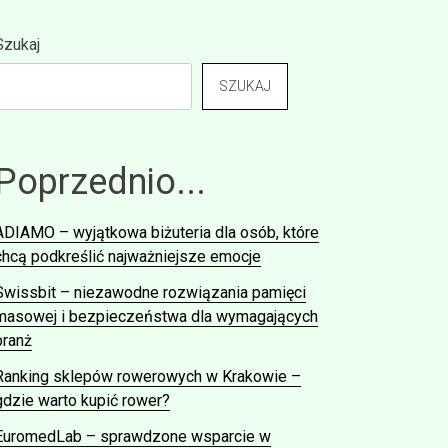
Szukaj
SZUKAJ
Poprzednio...
ADIAMO – wyjątkowa biżuteria dla osób, które
chcą podkreślić najważniejsze emocje
Swissbit – niezawodne rozwiązania pamięci
masowej i bezpieczeństwa dla wymagających
branż
Ranking sklepów rowerowych w Krakowie –
gdzie warto kupić rower?
EuromedLab – sprawdzone wsparcie w