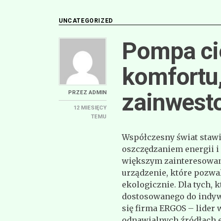
UNCATEGORIZED
Pompa cie
komfortu,
zainwest
PRZEZ
ADMIN
12 MIESIĘCY
TEMU
Współczesny świat staw
oszczędzaniem energii i
większym zainteresowan
urządzenie, które pozwal
ekologicznie. Dla tych,
dostosowanego do indyw
się firma ERGOS – lider
odnawialnych źródłach e