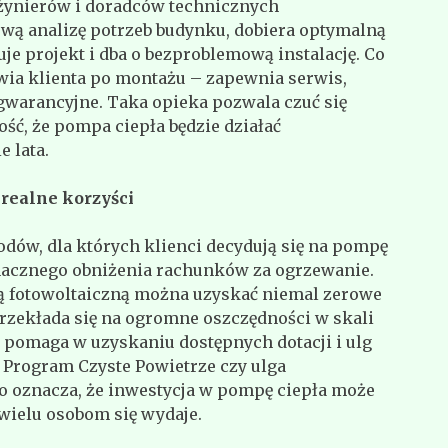
żynierów i doradców technicznych
wą analizę potrzeb budynku, dobiera optymalną
je projekt i dba o bezproblemową instalację. Co
awia klienta po montażu – zapewnia serwis,
gwarancyjne. Taka opieka pozwala czuć się
ść, że pompa ciepła będzie działać
e lata.
 realne korzyści
ów, dla których klienci decydują się na pompę
znacznego obniżenia rachunków za ogrzewanie.
ją fotowoltaiczną można uzyskać niemal zerowe
przekłada się na ogromne oszczędności w skali
pomaga w uzyskaniu dostępnych dotacji i ulg
 Program Czyste Powietrze czy ulga
o oznacza, że inwestycja w pompę ciepła może
ż wielu osobom się wydaje.