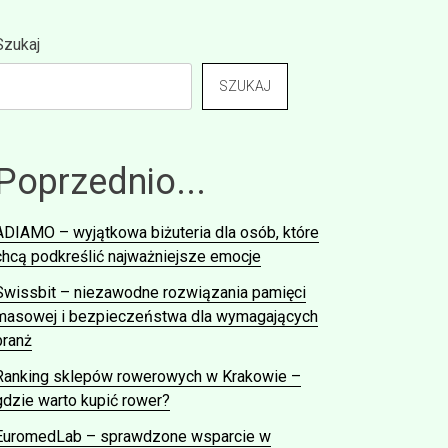
Szukaj
SZUKAJ
Poprzednio...
ADIAMO – wyjątkowa biżuteria dla osób, które
chcą podkreślić najważniejsze emocje
Swissbit – niezawodne rozwiązania pamięci
masowej i bezpieczeństwa dla wymagających
branż
Ranking sklepów rowerowych w Krakowie –
gdzie warto kupić rower?
EuromedLab – sprawdzone wsparcie w