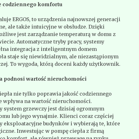
e codziennego komfortu
aluje ERGOS, to urządzenia najnowszej generacji
ne, ale także intuicyjne w obsłudze. Dzięki
żliwe jest zarządzanie temperaturą w domu z
iecie. Automatyczne tryby pracy, systemy
ełna integracja z inteligentnym domem
ła staje się niewidzialnym, ale niezastąpionym
czej. To wygoda, którą doceni każdy użytkownik.
óra podnosi wartość nieruchomości
epła nie tylko poprawia jakość codziennego
nie wpływa na wartość nieruchomości.
y system grzewczy jest dzisiaj ogromnym
mu lub jego wynajmie. Klienci coraz częściej
y eksploatacyjne budynków i wybierają te, które
iczne. Inwestując w pompę ciepła z firmą
lko komfort, ale również przewagę na rynku