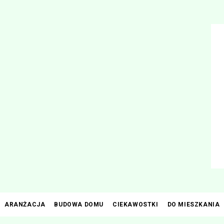
Przejdź
do
treści
ARANŻACJA
BUDOWA DOMU
CIEKAWOSTKI
DO MIESZKANIA