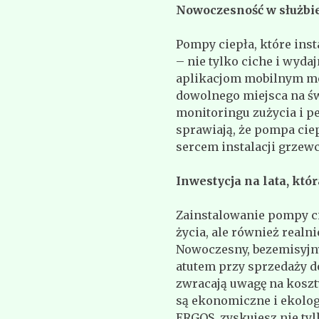
Nowoczesność w służbi
Pompy ciepła, które inst
– nie tylko ciche i wydaj
aplikacjom mobilnym mo
dowolnego miejsca na św
monitoringu zużycia i p
sprawiają, że pompa ciep
sercem instalacji grzew
Inwestycja na lata, kt
Zainstalowanie pompy ci
życia, ale również real
Nowoczesny, bezemisyjn
atutem przy sprzedaży do
zwracają uwagę na koszt
są ekonomiczne i ekolog
ERGOS, zyskujesz nie ty