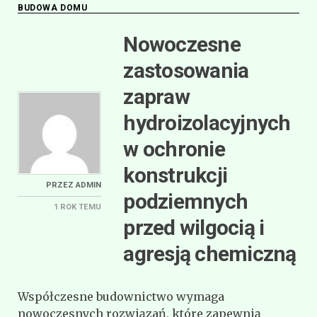
BUDOWA DOMU
Nowoczesne
zastosowania
zapraw
hydroizolacyjnych
w ochronie
konstrukcji
PRZEZ
ADMIN
podziemnych
1 ROK
TEMU
przed wilgocią i
agresją chemiczną
Współczesne budownictwo wymaga
nowoczesnych rozwiązań, które zapewnią